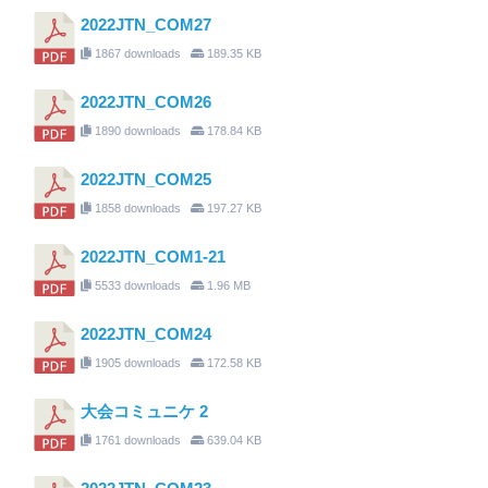
2022JTN_COM27
1867 downloads
189.35 KB
2022JTN_COM26
1890 downloads
178.84 KB
2022JTN_COM25
1858 downloads
197.27 KB
2022JTN_COM1-21
5533 downloads
1.96 MB
2022JTN_COM24
1905 downloads
172.58 KB
大会コミュニケ 2
1761 downloads
639.04 KB