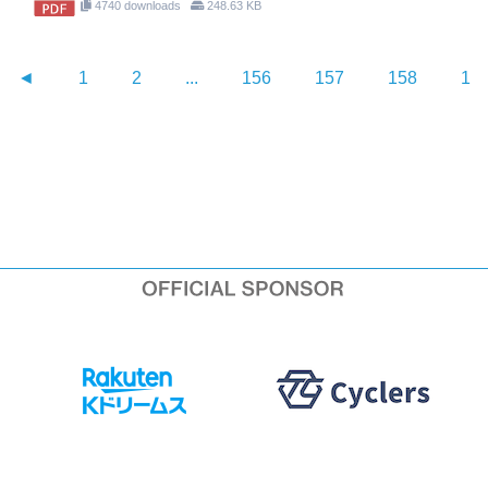
4740 downloads
248.63 KB
◄
1
2
...
156
157
158
15