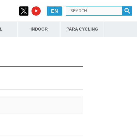
EN
L
INDOOR
PARA CYCLING