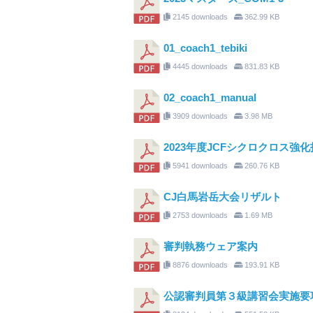
2145 downloads
362.99 KB
01_coach1_tebiki
4445 downloads
831.83 KB
02_coach1_manual
3909 downloads
3.98 MB
2023年度JCFシクロクロス強化指
5941 downloads
260.76 KB
CJ白馬岩岳大会リザルト
2753 downloads
1.69 MB
審判執務ウェア案内
8876 downloads
193.91 KB
公認審判員第３級講習会実施要