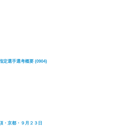
定選手選考概要 (0904)
項・京都・９月２３日