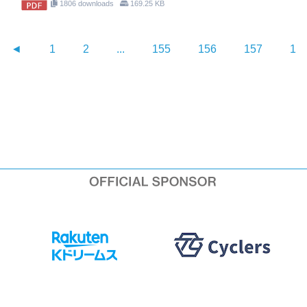
1806 downloads
169.25 KB
◄
1
2
...
155
156
157
15