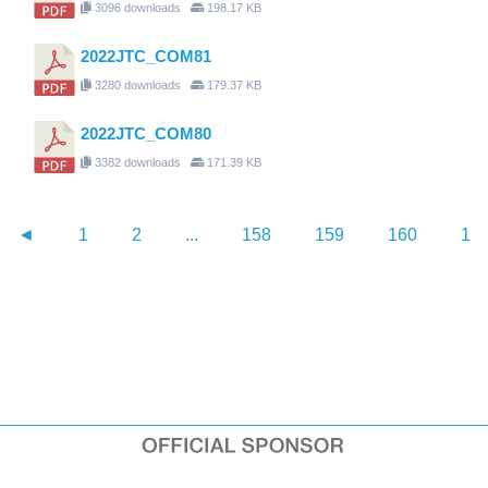
3096 downloads
198.17 KB
2022JTC_COM81
3280 downloads
179.37 KB
2022JTC_COM80
3382 downloads
171.39 KB
◄
1
2
...
158
159
160
16