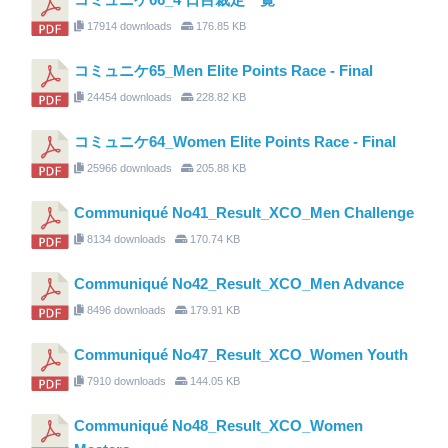
17914 downloads
176.85 KB
コミュニケ65_Men Elite Points Race - Final
24454 downloads
228.82 KB
コミュニケ64_Women Elite Points Race - Final
25966 downloads
205.88 KB
Communiqué No41_Result_XCO_Men Challenge
8134 downloads
170.74 KB
Communiqué No42_Result_XCO_Men Advance
8496 downloads
179.91 KB
Communiqué No47_Result_XCO_Women Youth
7910 downloads
144.05 KB
Communiqué No48_Result_XCO_Women