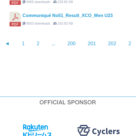
8455 downloads
229.82 KB
Communiqué No51_Result_XCO_Men U23
8553 downloads
163.82 KB
◄
1
2
...
200
201
202
20