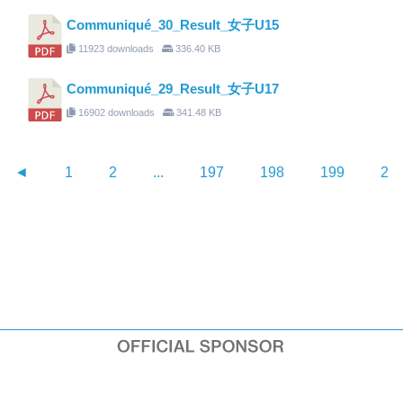
Communiqué_30_Result_女子U15
11923 downloads
336.40 KB
Communiqué_29_Result_女子U17
16902 downloads
341.48 KB
◄
1
2
...
197
198
199
20