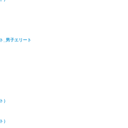
）
リザルト_男子エリート
）
）
ルト）
ルト）