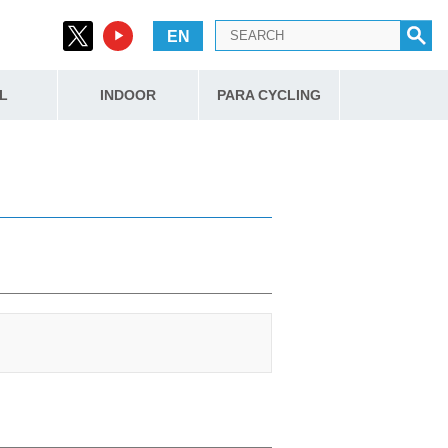
EN
L
INDOOR
PARA CYCLING