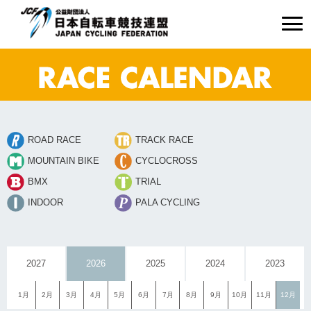
ROAD RACE
TRACK RACE
MOUNTAIN BIKE
CYCLOCROSS
BMX
TRIAL
INDOOR
PALA CYCLING
2027
2026
2025
2024
2023
1月
2月
3月
4月
5月
6月
7月
8月
9月
10月
11月
12月