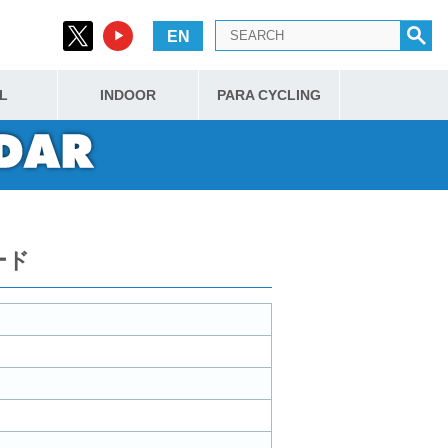
EN
L
INDOOR
PARA CYCLING
ード