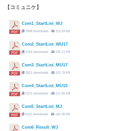
【コミュニケ】
Com1_StartList_WJ
2808 downloads
113.28 KB
Com2_StartList_WU17
2204 downloads
105.21 KB
Com3_StartList_MU17
2821 downloads
152.76 KB
Com4_StartList_MU15
2231 downloads
121.65 KB
Com5_StartList_MJ
4112 downloads
166.36 KB
Com6_Result_WJ