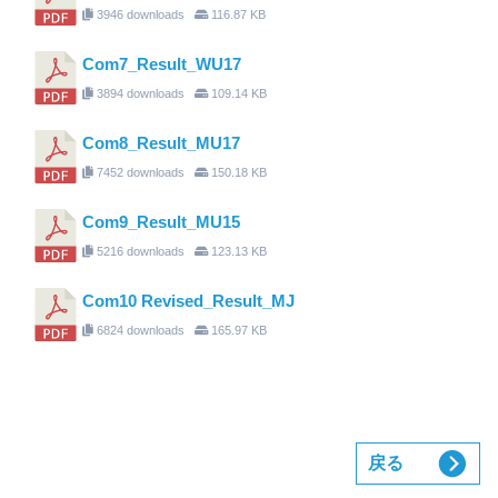
3946 downloads
116.87 KB
Com7_Result_WU17
3894 downloads
109.14 KB
Com8_Result_MU17
7452 downloads
150.18 KB
Com9_Result_MU15
5216 downloads
123.13 KB
Com10 Revised_Result_MJ
6824 downloads
165.97 KB
戻る