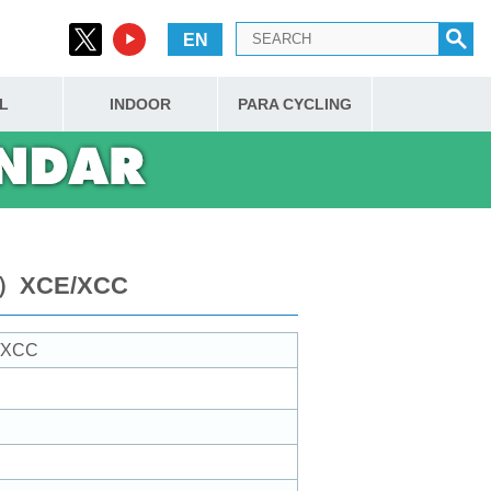
EN
L
INDOOR
PARA CYCLING
CE/XCC
XCC