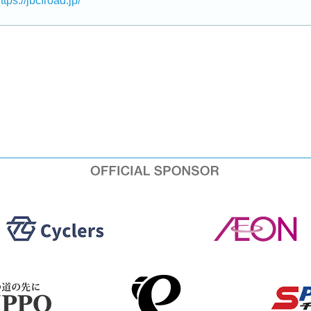
ttps://jbcfroad.jp/