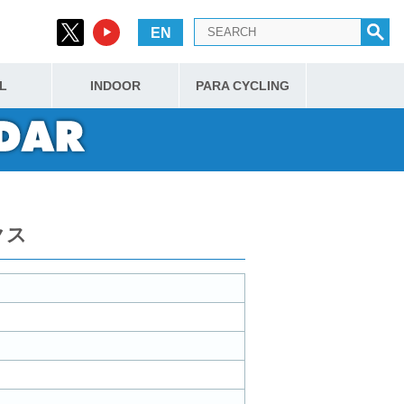
EN
L
INDOOR
PARA CYCLING
クス