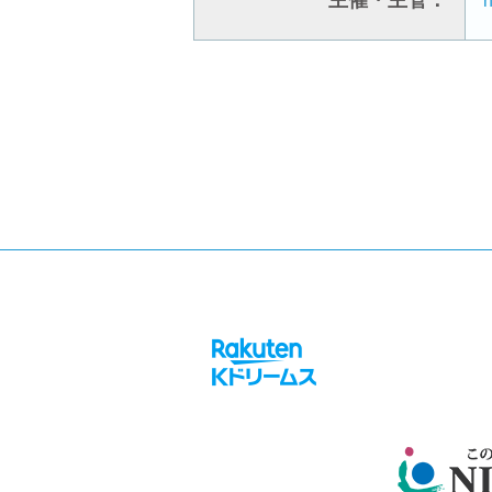
主催・主管：
h