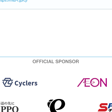
ttps://mtb-l.jp/cj/