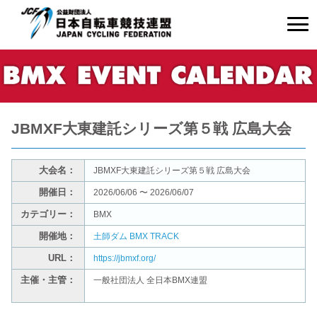
JBMXF大東建託シリーズ第５戦 広島大会
大会名：
JBMXF大東建託シリーズ第５戦 広島大会
開催日：
2026/06/06 〜 2026/06/07
カテゴリー：
BMX
開催地：
土師ダム BMX TRACK
URL：
https://jbmxf.org/
主催・主管：
一般社団法人 全日本
BMX
連盟