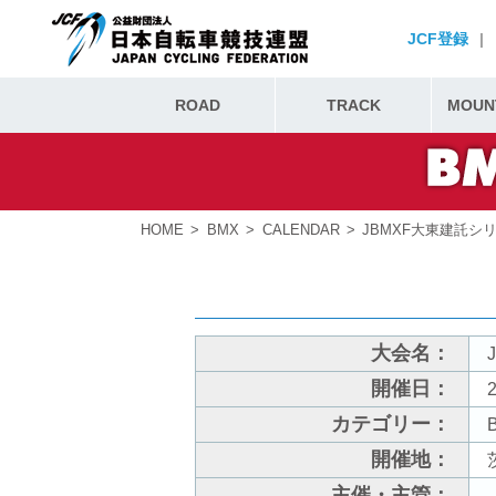
JCF登録
|
ROAD
TRACK
MOUNT
HOME
BMX
CALENDAR
JBMXF大東建託シ
大会名：
開催日：
2
カテゴリー：
開催地：
主催・主管：