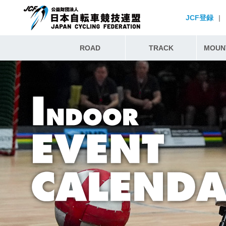
JCF登録
|
ROAD
TRACK
MOUNT