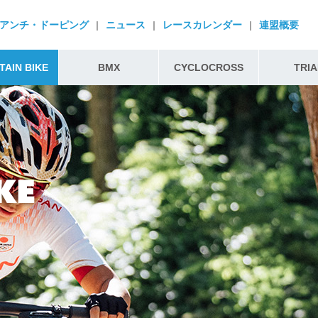
アンチ・ドーピング
|
ニュース
|
レースカレンダー
|
連盟概要
AIN BIKE
BMX
CYCLOCROSS
TRIA