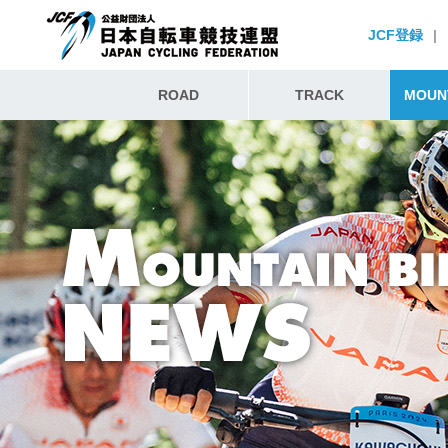
JCF登録
|
ROAD
TRACK
MOUNT