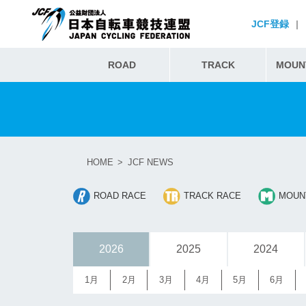
JCF登録
|
ROAD
TRACK
MOUNT
HOME
JCF NEWS
ROAD RACE
TRACK RACE
MOUNT
2026
2025
2024
1月
2月
3月
4月
5月
6月