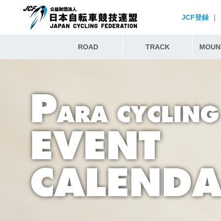
JCF登録
|
ROAD
TRACK
MOUNT