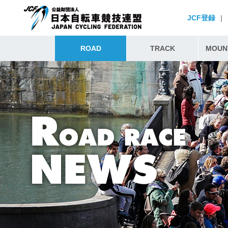
JCF登録
|
ROAD
TRACK
MOUNT