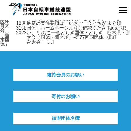
Archive
Posts Tagged ‘栃木県・那須町’
第77
【大会実施要項】 令和4年8月1日時点
回国
での自転車競技実施要項になります。
Categories:
民体
10月
最新の実施要項は「いちご一会とちぎ
未分類
育大
31st,
国体」ホームページよりご確認くださ
Tags:
RR
,
会
2022
い。 いちご一会とちぎ国体・とちぎ
栃木県・那
「栃
大会（国体・障スポ）-第77回国民体
須町
木国
育大会・ […]
体」
維持会員のお願い
寄付のお願い
加盟団体名簿