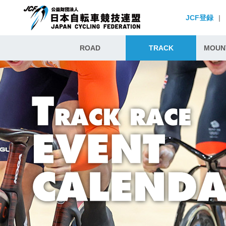
JCF登録
|
ROAD
TRACK
MOUNT