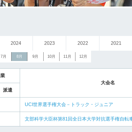
2024
2023
2022
2021
7月
8月
9月
10月
11月
12月
事業
大会名
派遣
UCI世界選手権大会－トラック・ジュニア
⽂部科学⼤⾂杯第81回全⽇本⼤学対抗選⼿権⾃転