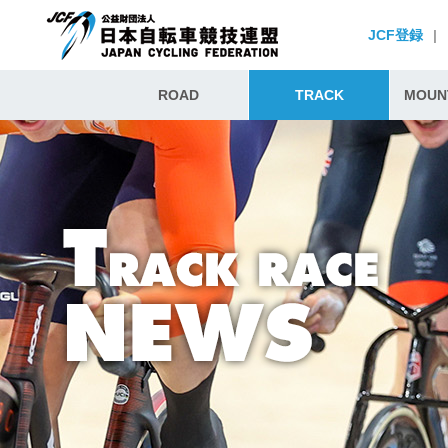
JCF登録
|
ROAD
TRACK
MOUNT