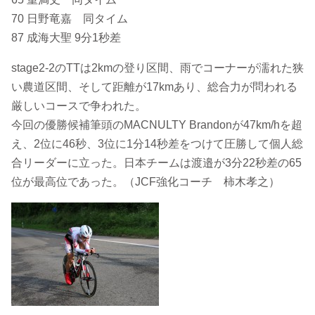
70 日野竜嘉 同タイム
87 成海大聖 9分1秒差
stage2-2のTTは2kmの登り区間、雨でコーナーが濡れた狭
い農道区間、そして距離が17kmあり、総合力が問われる
厳しいコースで争われた。
今回の優勝候補筆頭のMACNULTY Brandonが47km/hを超
え、2位に46秒、3位に1分14秒差をつけて圧勝して個人総
合リーダーに立った。日本チームは渡邉が3分22秒差の65
位が最高位であった。（JCF強化コーチ 柿木孝之）