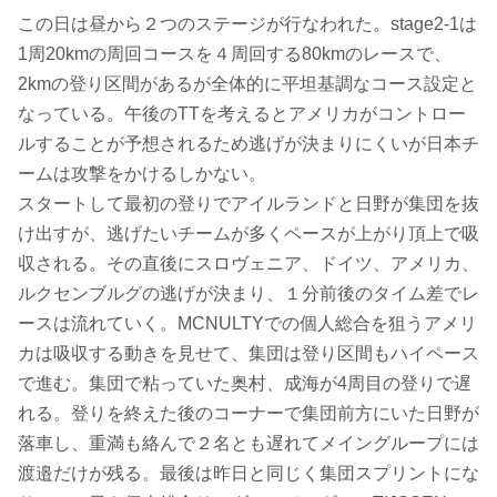
この日は昼から２つのステージが行なわれた。stage2-1は
1周20kmの周回コースを４周回する80kmのレースで、
2kmの登り区間があるが全体的に平坦基調なコース設定と
なっている。午後のTTを考えるとアメリカがコントロー
ルすることが予想されるため逃げが決まりにくいが日本チ
ームは攻撃をかけるしかない。
スタートして最初の登りでアイルランドと日野が集団を抜
け出すが、逃げたいチームが多くペースが上がり頂上で吸
収される。その直後にスロヴェニア、ドイツ、アメリカ、
ルクセンブルグの逃げが決まり、１分前後のタイム差でレ
ースは流れていく。MCNULTYでの個人総合を狙うアメリ
カは吸収する動きを見せて、集団は登り区間もハイペース
で進む。集団で粘っていた奥村、成海が4周目の登りで遅
れる。登りを終えた後のコーナーで集団前方にいた日野が
落車し、重満も絡んで２名とも遅れてメイングループには
渡邉だけが残る。最後は昨日と同じく集団スプリントにな