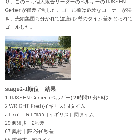
り、この日も個人総合リーダーのベルギーのTIJSSEN
Gerbenが僅差で制した。ゴール前は危険なコーナーが続
き、先頭集団も分かれて渡邉は2秒のタイム差をとられて
ゴールした。
stage2-1順位 結果
1 TIJSSEN Gerben (ベルギー)２時間19分56秒
2 WRIGHT Fred (イギリス)同タイム
3 HAYTER Ethan（イギリス）同タイム
29 渡邉歩 2秒差
67 奥村十夢 2分6秒差
65 重満丈 同タイム