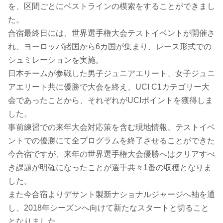
を、区間ごとにベストラインの模索をすることができまし
た。
合宿最終日には、世界選手権大会テストイベントが開催さ
れ、ヨーロッパ諸国から6カ国が集まり、レース形式での
シュミレーションを実施。
日本チームが参戦した男子ジュニアエリート、女子ジュニ
アエリート共に優勝で大会を終え、UCI C1カテゴリー大
会であったことから、それぞれがUCIポイントを獲得しま
した。
事前練習での来年大会対応策を含む現地情報、テストイベ
ントでの優勝にて全プログラムを終了させることができた
今合宿ですが、来年の世界選手権大会優勝へはクリアすべ
き課題が明確になったことが選手共々1番の収穫となりま
した。
また今合宿よりデサント製新ナショナルジャージへ袖を通
し、2018年シーズンへ向けて新たなスタートと切ること
となりました。