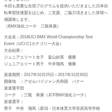
今回も貴重な合宿プログラムを提供いただきました日本自
転車競技連盟をはじめ、ご支援、ご協力頂きました皆様へ
感謝致します。
（BMX強化コーチ 三瓶将廣）
大会名：2018UCI BMX World Championship Test
Event（UCI C1カテゴリー大会）
大会結果：
ジュニアエリート女子 畠山紗英 優勝
ジュニアエリート男子 中井飛馬 優勝
派遣期間：2017年10月25日～2017年10月30日
開催地 ：アゼルバイジャン共和国 バクー
派遣選手団
コーチ ：三瓶 将廣（JCFBMX強化コーチ）
派遣選手：
男子 中井 飛馬（新潟・日本体育大学荏原高等学校