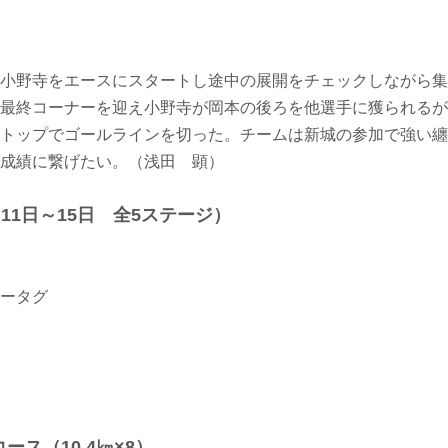
小野寺をエースにスタートし途中の展開をチェックしながら集
最終コーナーを迎え小野寺が岡本の後ろを他選手に獲られるが
トップでゴールラインを切った。チームは新城の参加で強い纏
成績に繋げたい。（浅田 顕）
3月11日～15日 全5ステージ）
ータグ
ース（10.4㎞×8）