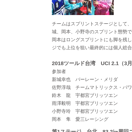
チームはスプリントステージとして、
城、岡本、小野寺のスプリント態勢で
岡本はロングスプリントにも脚を残し
ジでも上位を狙い最終的には個人総合
2018ツールド台湾 UCI 2.1（
参加者
新城幸也 バーレーン・メリダ
佐野淳哉 チームマトリックス・パワ
鈴木 龍 宇都宮ブリッツエン
雨澤毅明 宇都宮ブリッツエン
小野寺玲 宇都宮ブリッツエン
岡本 隼 愛三レーシング
第1ステージ 台北 83.2㎞周回コ