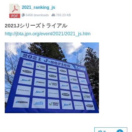
2021_ranking_js
6468 downloads
769.20 KB
2021Jシリーズトライアル
http://jbta.jpn.org/event/2021/2021_js.htm