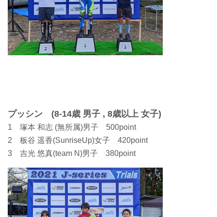
プッシン (8-14歳 男子 , 8歳以上 女子)
1 塚本 和志 (無所属)男子 500point
2 板谷 遥香(SunriseUp)女子 420point
3 吉光 悠真(team N)男子 380point