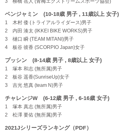
3 柳橋 岳人 (青梅エクストリームスポーツ協会)
ベンジャミン (10-18歳 男子 , 11歳以上 女子)
1 木村 倭 (トライアルライダース)男子
2 内田 湊太 (IKKEI BIKE WORKS)男子
3 樋口 瞬 (TEAM MITANI)男子
4 板谷 彼香 (SCORPIO Japan)女子
プッシン (8-14歳 男子 , 8歳以上 女子)
1 塚本 和志 (無所属)男子
2 板谷 遥香(SunriseUp)女子
3 吉光 悠真 (team N)男子
チャレンジW (6-12歳 男子 , 6-16歳 女子)
1 塚本 真志 (無所属)男子
2 松澤 要佑 (無所属)男子
2021Jシリーズランキング（PDF）