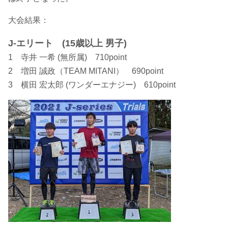
大会結果：
J-エリート (15歳以上 男子)
1 寺井 一希 (無所属) 710point
2 増田 誠政（TEAM MITANI） 690point
3 横田 宏太郎 (ワンダーエナジー) 610point