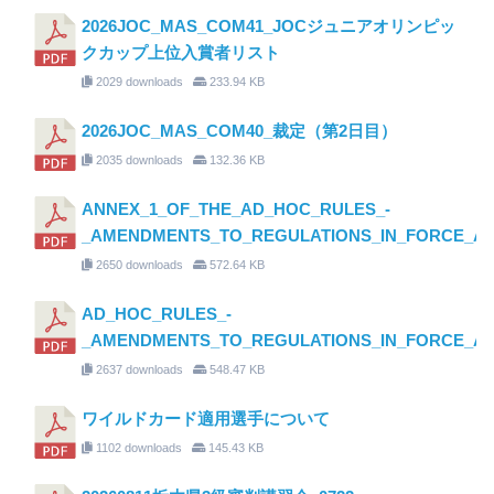
2026JOC_MAS_COM41_JOCジュニアオリンピッ
クカップ上位入賞者リスト
2029 downloads
233.94 KB
2026JOC_MAS_COM40_裁定（第2日目）
2035 downloads
132.36 KB
ANNEX_1_OF_THE_AD_HOC_RULES_-
_AMENDMENTS_TO_REGULATIONS_IN_FORCE_AS_O
2650 downloads
572.64 KB
AD_HOC_RULES_-
_AMENDMENTS_TO_REGULATIONS_IN_FORCE_AS_O
2637 downloads
548.47 KB
ワイルドカード適用選手について
1102 downloads
145.43 KB