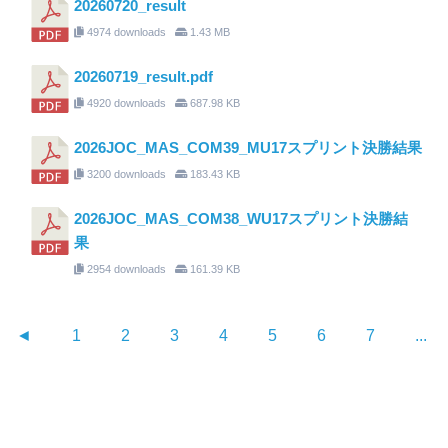
20260720_result
4974 downloads
1.43 MB
20260719_result.pdf
4920 downloads
687.98 KB
2026JOC_MAS_COM39_MU17スプリント決勝結果
3200 downloads
183.43 KB
2026JOC_MAS_COM38_WU17スプリント決勝結
果
2954 downloads
161.39 KB
◄
1
2
3
4
5
6
7
...