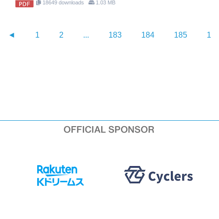
18649 downloads
1.03 MB
◄
1
2
...
183
184
185
18