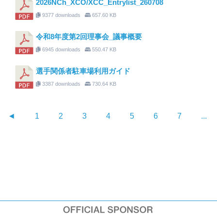
2026NCh_XCO/XCC_Entrylist_260708
9377 downloads
657.60 KB
令和8年度第2回理事会_議事概要
6945 downloads
550.47 KB
選手関係者駐車場利用ガイド
3387 downloads
730.64 KB
◄
1
2
3
4
5
6
7
...