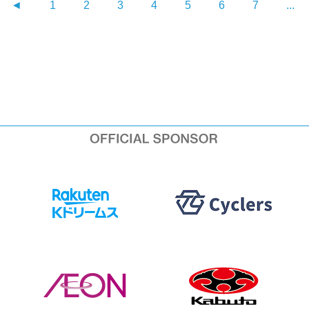
◄
1
2
3
4
5
6
7
...