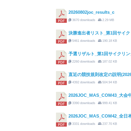
20260802joc_results_c
3670 downloads
2.29 MB
決勝進出者リスト_第1回サイ
5461 downloads
190.18 KB
予選リザルト_第1回サイクリン
2260 downloads
187.02 KB
直近の競技規則改定の説明(2026年
4392 downloads
504.94 KB
2026JOC_MAS_COM43_大
3390 downloads
999.41 KB
2026JOC_MAS_COM4
3331 downloads
237.70 KB