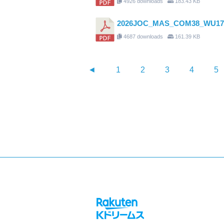
4926 downloads
183.43 KB
2026JOC_MAS_COM38_W
4687 downloads
161.39 KB
◄
1
2
3
4
5