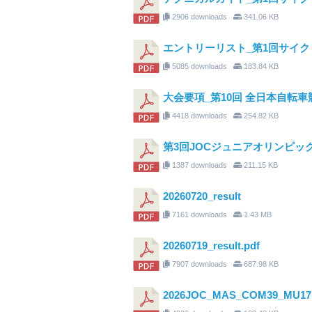
2906 downloads
341.06 KB
エントリーリスト_第1回サイクリン
5085 downloads
183.84 KB
大会要項_第10回 全日本自転車
4418 downloads
254.82 KB
第3回JOCジュニアオリンピ
1387 downloads
211.15 KB
20260720_result
7161 downloads
1.43 MB
20260719_result.pdf
7907 downloads
687.98 KB
2026JOC_MAS_COM39_M