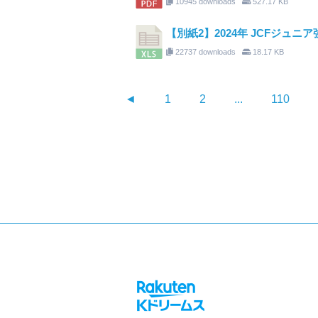
10945 downloads
527.17 KB
【別紙2】2024年 JCFジュ
22737 downloads
18.17 KB
◄
1
2
...
110