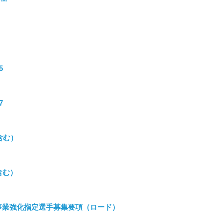
5
7
含む）
含む）
強化事業強化指定選手募集要項（ロード）