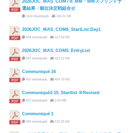
2026JOC_MAS_COM7-8_MM・WMスプリント予
選結果・順位決定戦組合せ
1144 downloads
245.31 KB
2026JOC_MAS_COM6_StartList:Day1
648 downloads
327.60 KB
2026JOC_MAS_COM5_EntryList
647 downloads
322.12 KB
Communiqué 16
407 downloads
404.79 KB
Communiqué2-15_Startlist ※Revised
821 downloads
3.44 MB
Communiqué 1
456 downloads
418.25 KB