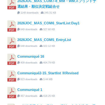
2026JOC_MAS_COM7-8_MM・WMスプリント予
選結果・順位決定戦組合せ
1148 downloads
245.31 KB
2026JOC_MAS_COM6_StartList:Day1
649 downloads
327.60 KB
2026JOC_MAS_COM5_EntryList
648 downloads
322.12 KB
Communiqué 16
409 downloads
404.79 KB
Communiqué2-15_Startlist ※Revised
823 downloads
3.44 MB
Communiqué 1
457 downloads
418.25 KB