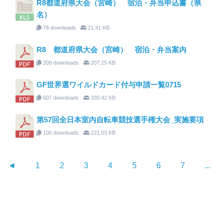
R8都道府県大会（宮崎） 宿泊・弁当申込書（県
名）
78 downloads
21.41 KB
R8 都道府県大会（宮崎） 宿泊・弁当案内
209 downloads
207.25 KB
GF世界選ワイルドカード付与申請一覧0715
607 downloads
330.42 KB
第57回全日本室内自転車競技選手権大会_実施要項
106 downloads
221.03 KB
◄
1
2
3
4
5
6
7
...