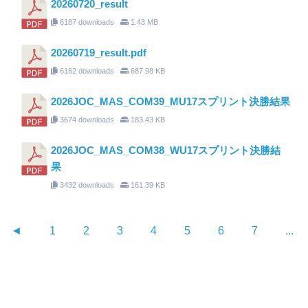
20260720_result
6187 downloads
1.43 MB
20260719_result.pdf
6162 downloads
687.98 KB
2026JOC_MAS_COM39_MU17スプリント決勝結果
3674 downloads
183.43 KB
2026JOC_MAS_COM38_WU17スプリント決勝結
果
3432 downloads
161.39 KB
◄
1
2
3
4
5
6
7
...