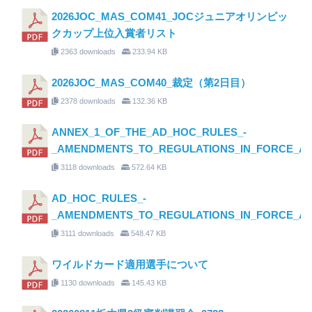
2026JOC_MAS_COM41_JOCジュニアオリンピッ
クカップ上位入賞者リスト
2363 downloads
233.94 KB
2026JOC_MAS_COM40_裁定（第2日目）
2378 downloads
132.36 KB
ANNEX_1_OF_THE_AD_HOC_RULES_-
_AMENDMENTS_TO_REGULATIONS_IN_FORCE_AS_O
3118 downloads
572.64 KB
AD_HOC_RULES_-
_AMENDMENTS_TO_REGULATIONS_IN_FORCE_AS_O
3111 downloads
548.47 KB
ワイルドカード適用選手について
1130 downloads
145.43 KB