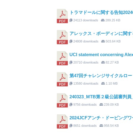
トラマドールに関する告知20240
24113 downloads
289.25 KB
アレックス・ボーディンに関する
24808 downloads
503.64 KB
UCI statement concerning Ale
20710 downloads
82.27 KB
第47回チャレンジサイクルロード
13580 downloads
1.10 MB
240323_MTB第２級公認審判員
9756 downloads
239.09 KB
2024JCFアンチ・ドーピン
8651 downloads
958.54 KB