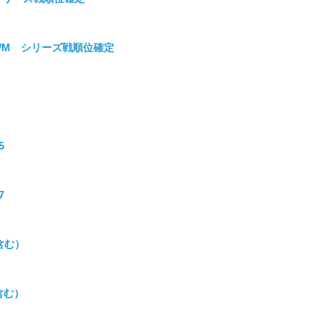
9・WM シリーズ戦順位確定
5
7
含む）
含む）