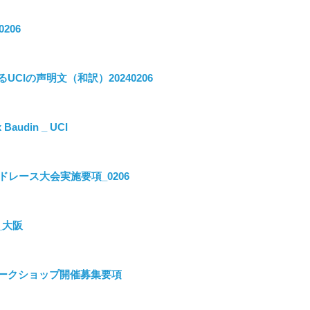
206
UCIの声明文（和訳）20240206
x Baudin _ UCI
レース大会実施要項_0206
_大阪
グワークショップ開催募集要項