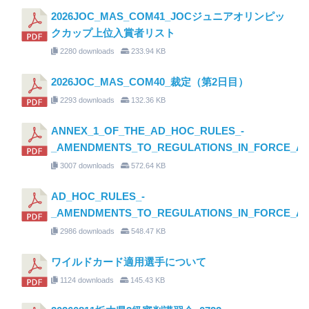
2026JOC_MAS_COM41_JOCジュニアオリンピッ
クカップ上位入賞者リスト
2280 downloads
233.94 KB
2026JOC_MAS_COM40_裁定（第2日目）
2293 downloads
132.36 KB
ANNEX_1_OF_THE_AD_HOC_RULES_-
_AMENDMENTS_TO_REGULATIONS_IN_FORCE_AS_O
3007 downloads
572.64 KB
AD_HOC_RULES_-
_AMENDMENTS_TO_REGULATIONS_IN_FORCE_AS_O
2986 downloads
548.47 KB
ワイルドカード適用選手について
1124 downloads
145.43 KB