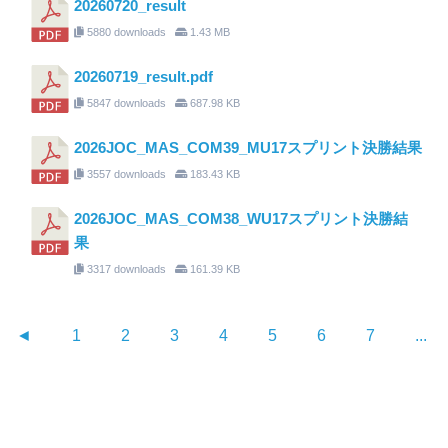
20260720_result
5880 downloads
1.43 MB
20260719_result.pdf
5847 downloads
687.98 KB
2026JOC_MAS_COM39_MU17スプリント決勝結果
3557 downloads
183.43 KB
2026JOC_MAS_COM38_WU17スプリント決勝結
果
3317 downloads
161.39 KB
◄
1
2
3
4
5
6
7
...