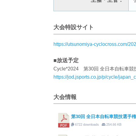
主催・主管：
大会特設サイト
https://utsunomiya-cyclocross.com/202
■放送予定
Cycle*2024 第30回 全日本自転
https://jod.jsports.co.jp/p/cycle/japan
大会情報
第30回 全日本自転車競技選手権
6722 downloads
254.66 KB