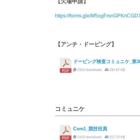
【欠場申請】
https://forms.gle/M5ogFrsnGPKnCGD
【アンチ・ドーピング】
ドーピング検査コミュニケ_
2319 downloads
434.67 KB
コミュニケ
Com1_競技役員
1410 downloads
317.70 KB