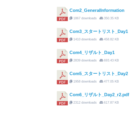
Com2_GeneralInformation
1867 downloads
350.35 KB
Com3_スタートリスト_Day1
1410 downloads
458.82 KB
Com4_リザルト_Day1
2839 downloads
693.43 KB
Com5_スタートリスト_Day2
1958 downloads
477.05 KB
Com6_リザルト_Day2_r2.pdf
2312 downloads
617.87 KB