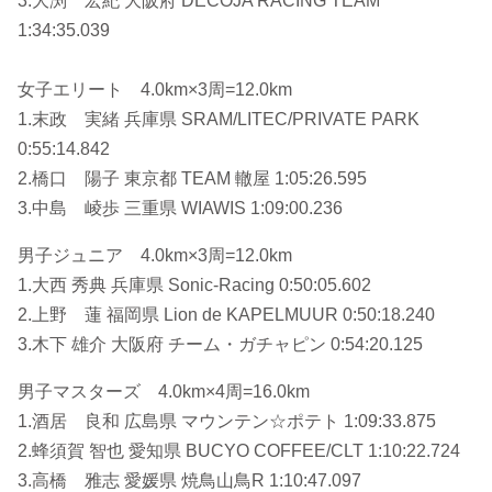
3.大渕 宏紀 大阪府 DECOJA RACING TEAM
1:34:35.039
女子エリート 4.0km×3周=12.0km
1.末政 実緒 兵庫県 SRAM/LITEC/PRIVATE PARK
0:55:14.842
2.橋口 陽子 東京都 TEAM 轍屋 1:05:26.595
3.中島 崚歩 三重県 WIAWIS 1:09:00.236
男子ジュニア 4.0km×3周=12.0km
1.大西 秀典 兵庫県 Sonic-Racing 0:50:05.602
2.上野 蓮 福岡県 Lion de KAPELMUUR 0:50:18.240
3.木下 雄介 大阪府 チーム・ガチャピン 0:54:20.125
男子マスターズ 4.0km×4周=16.0km
1.酒居 良和 広島県 マウンテン☆ポテト 1:09:33.875
2.蜂須賀 智也 愛知県 BUCYO COFFEE/CLT 1:10:22.724
3.高橋 雅志 愛媛県 焼鳥山鳥R 1:10:47.097