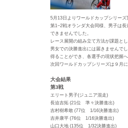
5月13日よりワールドカップシリー
第1−2戦オランダ大会同様、男子は
できませんでした。
レース展開の組み立て方法が課題とし
男女での決勝進出には届きませんでし
得ることができ、各選手の現状把握へ
次回ワールドカップシリーズは９月に
大会結果
第3戦
エリート男子(ジュニア混走)
長迫吉拓 (21位 準々決勝進出)
吉村樹希敢 (77位 1/16決勝進出)
吉井康平 (76位 1/16決勝進出)
山口大地 (135位 1/32決勝進出)