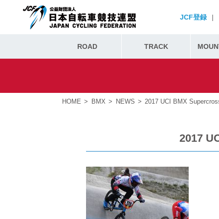
JCF登録
|
ROAD
TRACK
MOUNT
HOME
BMX
NEWS
2017 UCI BMX Superc
2017 U