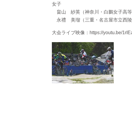
女子
畠山 紗英（神奈川・白鵬女子高等
永禮 美瑠（三重・名古屋市立西陵
大会ライブ映像：https://youtu.be/1rIE