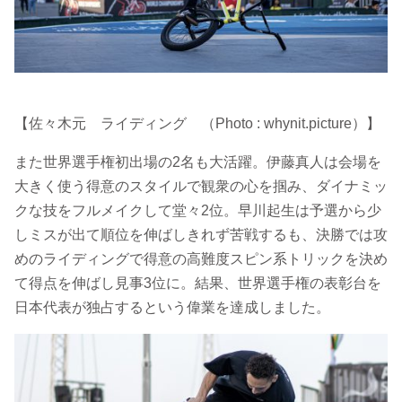
【佐々木元 ライディング （Photo : whynit.picture）】
また世界選手権初出場の2名も大活躍。伊藤真人は会場を
大きく使う得意のスタイルで観衆の心を掴み、ダイナミッ
クな技をフルメイクして堂々2位。早川起生は予選から少
しミスが出て順位を伸ばしきれず苦戦するも、決勝では攻
めのライディングで得意の高難度スピン系トリックを決め
て得点を伸ばし見事3位に。結果、世界選手権の表彰台を
日本代表が独占するという偉業を達成しました。