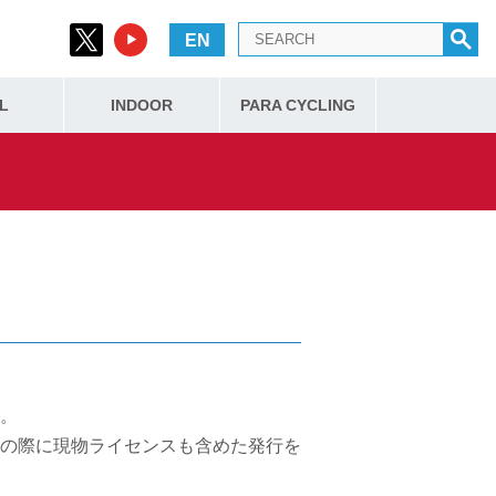
EN
L
INDOOR
PARA CYCLING
）
。
の際に現物ライセンスも含めた発行を