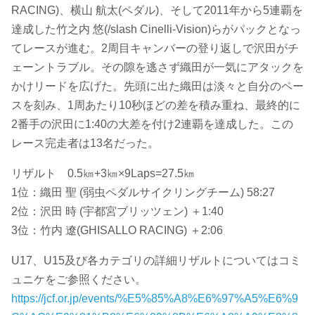
RACING)、横山 航太(ペダル)、そして2011年から5連覇を
達成した竹之内 悠(/slash Cinelli-Vision)らがパックとなっ
てレースが進む。2周目キャンバーの登り返しで沢田がチ
ェーントラブル。その隙を逃さず織田が一気にアタックを
かけリードを広げた。先頭に出た織田は淡々と自分のペー
スを刻み、1周あたり10秒ほどの差を積み重ね、最終的に
2番手の沢田に1:40の大差を付け2連覇を達成した。この
レース完走者は13名だった。
リザルト 0.5㎞+3㎞×9Laps=27.5㎞
1位：織田 聖 (弱虫ペダルサイクリングチーム) 58:27
2位：沢田 時 (宇都宮ブリッツェン) ＋1:40
3位：竹内 遼(GHISALLO RACING) ＋2:06
U17、U15及び各カテゴリの詳細リザルトについてはコミ
ュニケをご参照ください。
https://jcf.or.jp/events/%E5%85%A8%E6%97%A5%E6%9