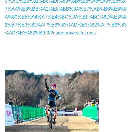
C%AC%E9%81%B8%E6%89%8B%E6%A8%A9%E8%8
7%AA%E8%BB%A2%E8%BB%8A%E7%AB%B6%E6%8
A%80%E5%A4%A7%E4%BC%9A%EF%BC%8D%E3%8
2%B7%E3%82%AF%E3%83%AD%E3%82%AF%E3%83
%AD%E3%82%B9-9/?category=cyclocross