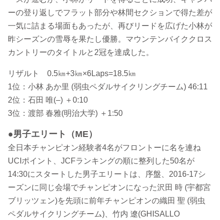
ーの登り返しでフラット部分や林間セクションで得た差が
一気に詰まる場面もあったが、再びリードを広げた小林が
昨シーズンの雪辱を果たし優勝。マウンテンバイククロス
カントリーのタイトルと2冠を達成した。
リザルト 0.5㎞+3㎞×6Laps=18.5㎞
1位：小林 あか里 (弱虫ペダルサイクリングチーム) 46:11
2位：石田 唯(–) ＋0:10
3位：渡部 春雅(明治大学) ＋1:50
●男子エリート（ME）
全日本チャンピオン経験者4名がフロントーに名を連ね
UCIポイント、JCFランキングの順に整列した50名が
14:30にスタートした男子エリートは、序盤、2016-17シ
ーズンに同じ会場でチャンピオンになった沢田 時 (宇都宮
ブリッツェン)を先頭に前年チャンピオンの織田 聖 (弱虫
ペダルサイクリングチーム)、竹内 遼(GHISALLO