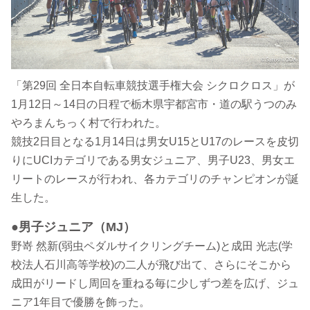
「第29回 全日本自転車競技選手権大会 シクロクロス」が
1月12日～14日の日程で栃木県宇都宮市・道の駅うつのみ
やろまんちっく村で行われた。
競技2日目となる1月14日は男女U15とU17のレースを皮切
りにUCIカテゴリである男女ジュニア、男子U23、男女エ
リートのレースが行われ、各カテゴリのチャンピオンが誕
生した。
●男子ジュニア（MJ）
野嵜 然新(弱虫ペダルサイクリングチーム)と成田 光志(学
校法人石川高等学校)の二人が飛び出て、さらにそこから
成田がリードし周回を重ねる毎に少しずつ差を広げ、ジュ
ニア1年目で優勝を飾った。