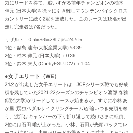
気にリードを得て、追いすがる前年チャンピオンの柚木
伸元 (日本大学)を徐々に引き離しマウンテンバイククロス
カントリーに続く2冠を達成した。このレースは18名が出
走し完走者は7名だった。
リザルト 0.5㎞+3㎞×8Laps=24.5㎞
1位：副島 達海(大阪産業大学) 53:39
2位：柚木 伸元 (日本大学) ＋0:36
3位：鈴木 来人 (OnebyESU-ICV) ＋1:04
●女子エリート（WE）
24名が出走した女子エリートは、JCFシリーズ戦でも好成
績を残していた2021-22シーズンのチャンピオン渡部 春雅
(明治大学)がリードしてレースが始まるが、すぐに小林 あ
か里 (弱虫ペダルサイクリングチーム)が追いつき先頭を奪
う、渡部はキャンバーの下り折り返して続けざまに転倒、
2位には石田 唯が上がった。小林、石田が先頭パックでレ
ースが進むが、小林がリードを得ることに成功、キャンバ