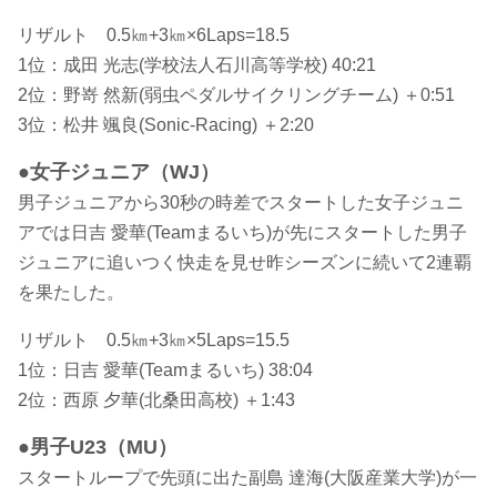
リザルト 0.5㎞+3㎞×6Laps=18.5
1位：成田 光志(学校法人石川高等学校) 40:21
2位：野嵜 然新(弱虫ペダルサイクリングチーム) ＋0:51
3位：松井 颯良(Sonic-Racing) ＋2:20
●女子ジュニア（WJ）
男子ジュニアから30秒の時差でスタートした女子ジュニ
アでは日吉 愛華(Teamまるいち)が先にスタートした男子
ジュニアに追いつく快走を見せ昨シーズンに続いて2連覇
を果たした。
リザルト 0.5㎞+3㎞×5Laps=15.5
1位：日吉 愛華(Teamまるいち) 38:04
2位：西原 夕華(北桑田高校) ＋1:43
●男子U23（MU）
スタートループで先頭に出た副島 達海(大阪産業大学)が一