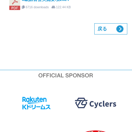
6716 downloads
122.44 KB
戻る