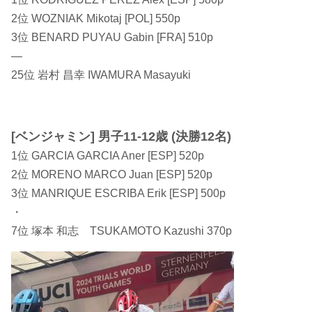
2位 WOZNIAK Mikotaj [POL] 550p
3位 BENARD PUYAU Gabin [FRA] 510p
—
25位 岩村 昌幸 IWAMURA Masayuki
[ベンジャミン] 男子11-12歳 (決勝12名)
1位 GARCIA GARCIA Aner [ESP] 520p
2位 MORENO MARCO Juan [ESP] 520p
3位 MANRIQUE ESCRIBA Erik [ESP] 500p
・
7位 塚本 和志 TSUKAMOTO Kazushi 370p