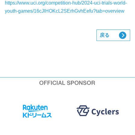
https://www.uci.org/competition-hub/2024-uci-trials-world-
youth-games/16cJlHOKcL2SErhGvhEefu?tab=overview
戻る