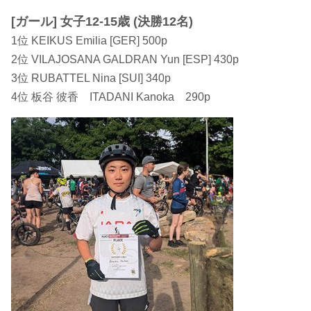
[ガール] 女子12-15歳 (決勝12名)
1位 KEIKUS Emilia [GER] 500p
2位 VILAJOSANA GALDRAN Yun [ESP] 430p
3位 RUBATTEL Nina [SUI] 340p
4位 板谷 彼香 ITADANI Kanoka 290p