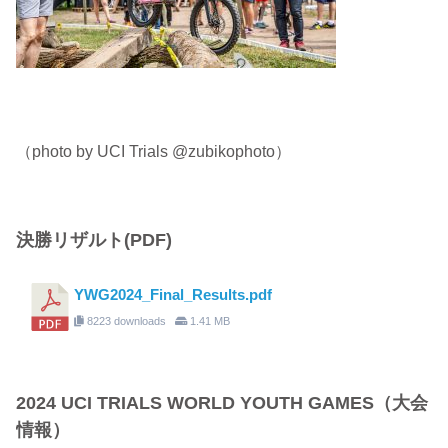
（photo by UCI Trials @zubikophoto）
決勝リザルト(PDF)
YWG2024_Final_Results.pdf
8223 downloads
1.41 MB
2024 UCI TRIALS WORLD YOUTH GAMES（大会
情報）