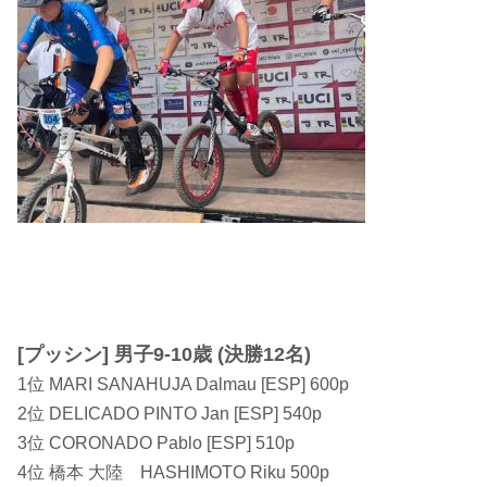
[プッシン] 男子9-10歳 (決勝12名)
1位 MARI SANAHUJA Dalmau [ESP] 600p
2位 DELICADO PINTO Jan [ESP] 540p
3位 CORONADO Pablo [ESP] 510p
4位 橋本 大陸 HASHIMOTO Riku 500p