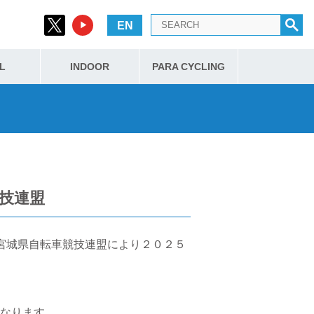
EN
L
INDOOR
PARA CYCLING
競技連盟
宮城県自転車競技連盟により２０２５
なります。