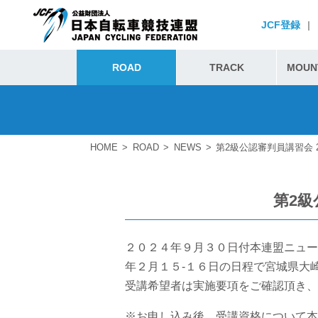
JCF登録
|
ROAD
TRACK
MOUNT
HOME
ROAD
NEWS
第2級公認審判員講習会 2
第2級
２０２４年９月３０日付本連盟ニュー
年２月１５-１６日の日程で宮城県大
受講希望者は実施要項をご確認頂き、
※お申し込み後、受講資格について本