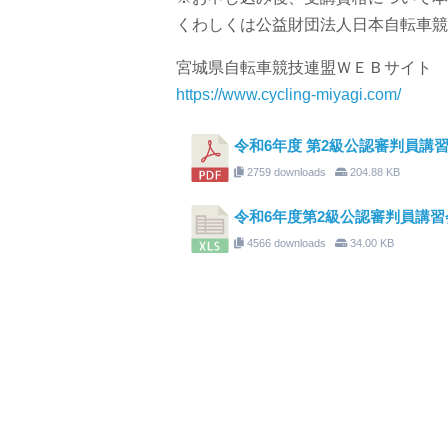
くわしくは公益財団法人日本自転車競
宮城県自転車競技連盟ＷＥＢサイト
https://www.cycling-miyagi.com/
令和6年度 第2級公認審判員講習会T
2759 downloads
204.88 KB
令和6年度第2級公認審判員講習会TR
4566 downloads
34.00 KB