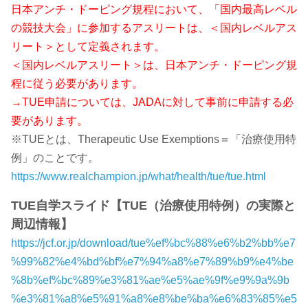
日本アンチ・ドーピング規程において、「国内最高レベル
の競技大会」に参加するアスリートは、＜国内レベルアス
リート＞として定義されます。
＜国内レベルアスリート＞は、日本アンチ・ドーピング規
程に従う必要があります。
→TUE申請については、JADAに対して事前に申請する必
要があります。
※TUEとは、Therapeutic Use Exemptions＝「治療使用特
例」のことです。
https://www.realchampion.jp/what/health/tue/tue.html
TUE自学スライド【TUE（治療使用特例）の実際と
周辺情報】
https://jcf.or.jp/download/tue%ef%bc%88%e6%b2%bb%e7
%99%82%e4%bd%bf%e7%94%a8%e7%89%b9%e4%be
%8b%ef%bc%89%e3%81%ae%e5%ae%9f%e9%9a%9b
%e3%81%a8%e5%91%a8%e8%be%ba%e6%83%85%e5