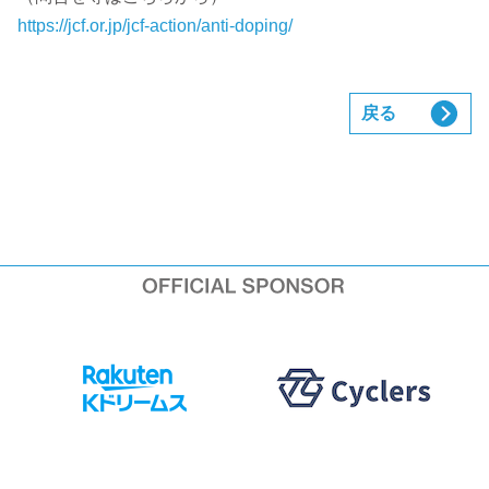
https://jcf.or.jp/jcf-action/anti-doping/
戻る