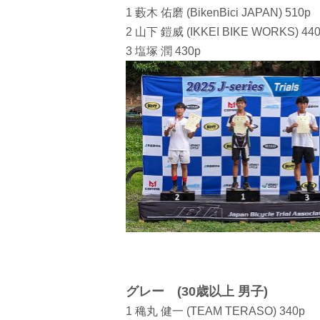
1 藪木 佑磨 (BikenBici JAPAN) 510p
2 山下 鎧威 (IKKEI BIKE WORKS) 44
3 塩塚 潤 430p
グレー (30歳以上 男子)
1 穐丸 健一 (TEAM TERASO) 340p