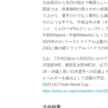
大会前日から当日の朝まで梅雨らしい
競技では、灰塚独特の滑りやすい斜面
で上がり、選手だけでなく審判にも厳
そのような中でも、午前は年少者（オ
ッド、イエローが5セクション3ラッ
午前600point／午後900pointとなっ
2025年のJシリーズトライアルは夏
23日に椎の郷トライアルパークでの#
なお、7月4日(金)から6日(日)に
川琉那/WE、横田宏太郎/ME20、山下
18～19歳と若い日本選手への応援
とベルギーを拠点として活動の予定。
2025 UCI Trials World Cup：
https://www.uci.org/competition-hub
大会結果