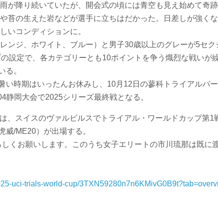
雨が降り続いていたが、開会式の頃には青空も見え始めて奇跡
や苔の生えた岩などが選手に立ちはだかった。日差しが強くな
しいコンディションに。
レンジ、ホワイト、ブルー）と男子30歳以上のグレーが5セク
プの設定で、各カテゴリーとも10ポイントを争う熾烈な戦いが
ている。
の暑い時期はいったんお休みし、10月12日の蓼科トライアルパー
04静岡大会で2025シリーズ最終戦となる。
かけては、スイスのヴァルビルスでトライアル・ワールドカップ第
虎威/ME20）が出場する。
よろしくお願いします。このうち女子エリートの市川琉那は既に
/2025-uci-trials-world-cup/3TXN59280n7n6KMivG0B9t?tab=over