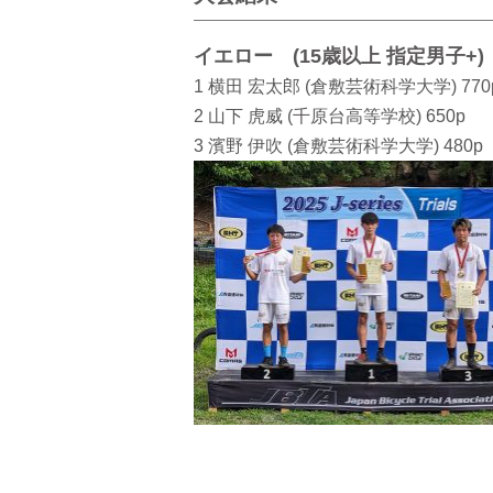
イエロー (15歳以上 指定男子+)
1 横田 宏太郎 (倉敷芸術科学大学) 770
2 山下 虎威 (千原台高等学校) 650p
3 濱野 伊吹 (倉敷芸術科学大学) 480p