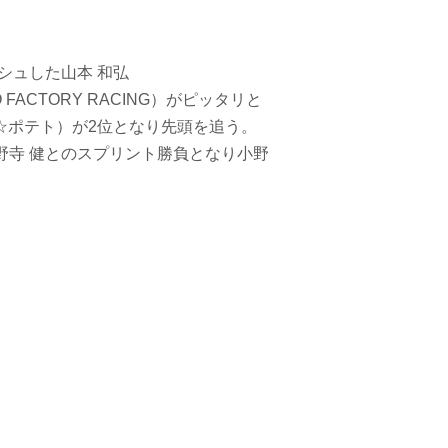
シュした山本 和弘
ACTORY RACING）がピッタリと
☆ポテト）が2位となり先頭を追う。
野寺 健とのスプリント勝負となり小野