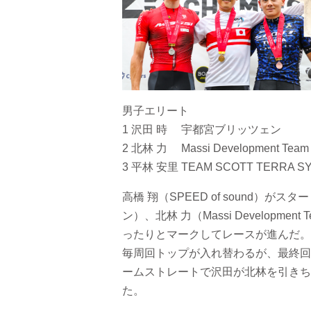
男子エリート
1 沢田 時 宇都宮ブリッツェン
2 北林 力 Massi Development Team
3 平林 安里 TEAM SCOTT TERRA S
高橋 翔（SPEED of sound
ン）、北林 力（Massi Developmen
ったりとマークしてレースが進んだ。
毎周回トップが入れ替わるが、最終回
ームストレートで沢田が北林を引きち
た。