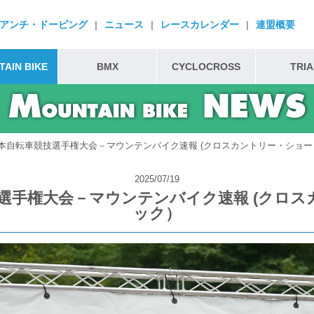
アンチ・ドーピング
|
ニュース
|
レースカレンダー
|
連盟概要
AIN BIKE
BMX
CYCLOCROSS
TRIA
全日本自転車競技選手権大会－マウンテンバイク速報 (クロスカントリー・ショ
2025/07/19
競技選手権大会－マウンテンバイク速報 (クロ
ック）